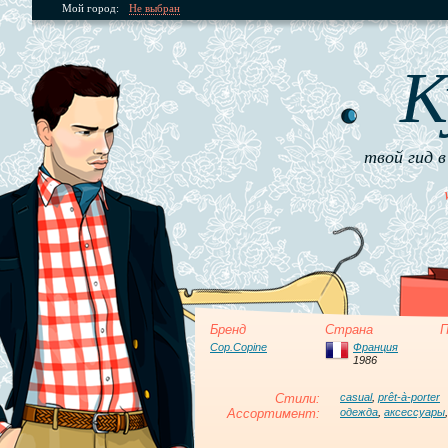
Мой город:
Не выбран
К
твой гид в
Бренд
Страна
П
Cop.Copine
Франция
1986
Стили:
casual
,
prêt-à-porter
Ассортимент:
одежда
,
аксессуары