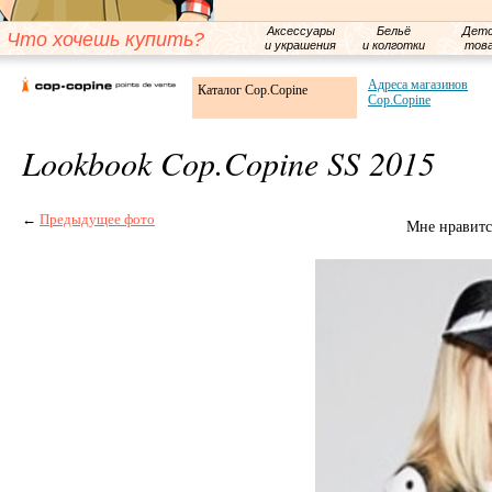
Аксессуары
Бельё
Детс
Что хочешь купить?
и украшения
и колготки
тов
Адреса магазинов
Каталог Cop.Copine
Cop.Copine
Lookbook Cop.Copine SS 2015
←
Предыдущее фото
Мне нравитс