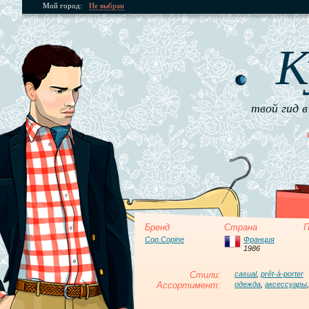
Мой город:
Не выбран
К
твой гид в
Бренд
Страна
П
Cop.Copine
Франция
1986
Стили:
casual
,
prêt-à-porter
Ассортимент:
одежда
,
аксессуары