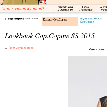
Аксессуары
Бельё
Детс
Что хочешь купить?
и украшения
и колготки
тов
Адреса магазинов
Каталог Cop.Copine
Cop.Copine
Lookbook Cop.Copine SS 2015
←
Предыдущее фото
Мне нравитс