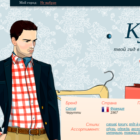
Мой город:
Не выбран
К
твой гид в
Бренд
Страна
П
Cerruti
Франция
Черутти
1967
Стили:
casual
,
luxury
,
prêt-à-
Ассортимент:
обувь
,
одежда
,
аксе
интерьер
,
товары д