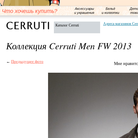
Аксессуары
Бельё
Детс
Что хочешь купить?
и украшения
и колготки
тов
Адреса магазинов Cerr
Каталог Cerruti
Коллекция Cerruti Men FW 2013
←
Предыдущее фото
Мне нравитс