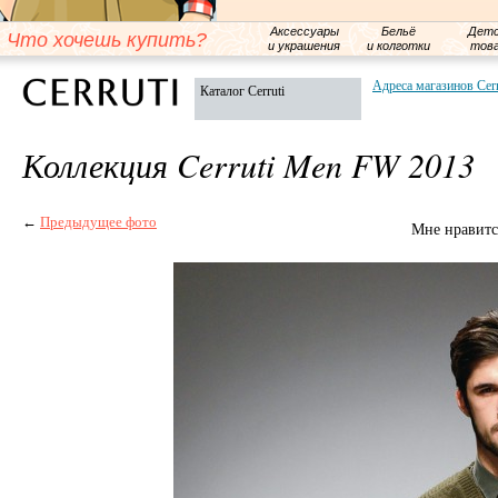
Аксессуары
Бельё
Детс
Что хочешь купить?
и украшения
и колготки
тов
Адреса магазинов Cerr
Каталог Cerruti
Коллекция Cerruti Men FW 2013
←
Предыдущее фото
Мне нравитс