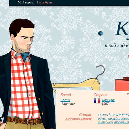
Мой город:
Не выбран
К
твой гид в
Бренд
Страна
П
Cerruti
Франция
Черутти
1967
Стили:
casual
,
luxury
,
prêt-à-
Ассортимент:
обувь
,
одежда
,
аксе
интерьер
,
товары д