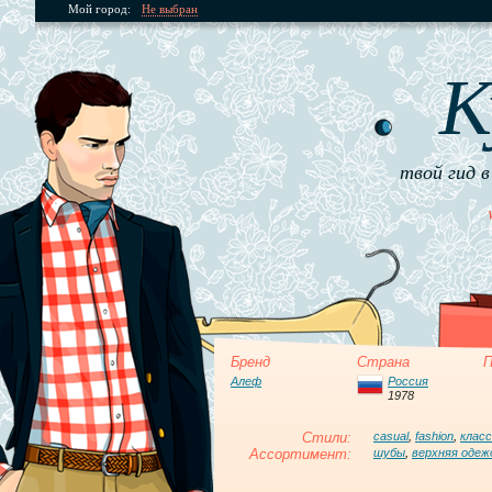
Мой город:
Не выбран
К
твой гид в
Бренд
Страна
П
Алеф
Россия
1978
Стили:
casual
,
fashion
,
клас
Ассортимент:
шубы
,
верхняя одеж