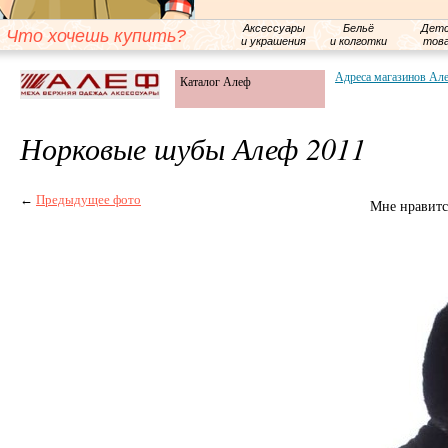
Аксессуары
Бельё
Детс
Что хочешь купить?
и украшения
и колготки
тов
Адреса магазинов Ал
Каталог Алеф
Норковые шубы Алеф 2011
←
Предыдущее фото
Мне нравитс