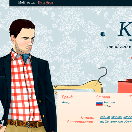
Мой город:
Не выбран
К
твой гид в
Бренд
Страна
П
Алеф
Россия
1978
Стили:
casual
,
fashion
,
клас
Ассортимент:
шубы
,
верхняя одеж