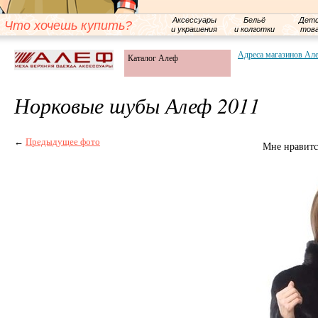
Аксессуары
Бельё
Детс
Что хочешь купить?
и украшения
и колготки
тов
Адреса магазинов Ал
Каталог Алеф
Норковые шубы Алеф 2011
←
Предыдущее фото
Мне нравитс