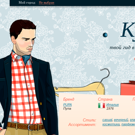
Мой город:
Не выбран
К
твой гид в
Бренд
Страна
П
PUPA
Италия
Пупа
1976
Стили:
casual
,
вечерний
,
гл
Ассортимент:
косметика
,
парфюм