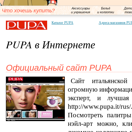
Аксессуары
Бельё
Детс
Что хочешь купить?
и украшения
и колготки
тов
Каталог PUPA
Адреса магазинов P
PUPA в Интернете
Официальный сайт PUPA
Сайт итальянской
огромную информацион
эксперт, и лучшая
http://www.pupa.it/rus
Посмотреть палитры
нэйл-арт можно, кл