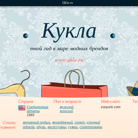
Qkla.ru
Кукла
твой гид в мире модных брендов
www.qkla.ru
Страна
Пол и возраст
Web-сайт
Те
Соединенные
мужской
zooyork.com
Штаты
женский
1993
Стили:
активный отдых
,
молодёжный
,
спорт
,
уличный
тимент:
одежда
,
обувь
,
аксессуары
,
сумки
,
спорттовары