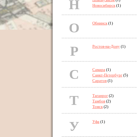
Н
Новосибирск
(1)
О
Обнинск
(1)
Р
Ростов-на-Дону
(1)
С
Самара
(1)
Санкт-Петербург
(5)
Саратов
(1)
Т
Таганрог
(2)
Тамбов
(2)
Томск
(2)
У
Уфа
(1)