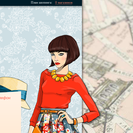
План шопинга:
0 магазинов
лефон