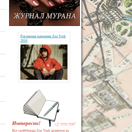
Рекламная кампания Zoo York
2016
Интересно!
хочу ещё!
Все скейтборды Zoo York делаются из