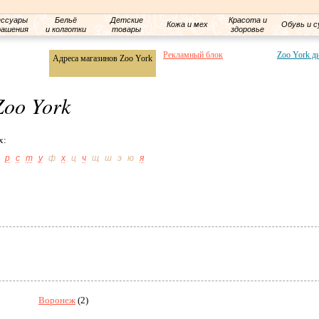
ессуары
Бельё
Детские
Красота и
Кожа и мех
Обувь и с
рашения
и колготки
товары
здоровье
Рекламный блок
Zoo York д
Адреса магазинов Zoo York
Zoo York
х:
р
с
т
у
ф
х
ц
ч
щ
ш
э
ю
я
Воронеж
(2)