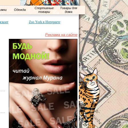
Спортивные
Товары для
умки
Одежда
товары
дома
исконт
Zoo York в Интернете
Реклама на сайте