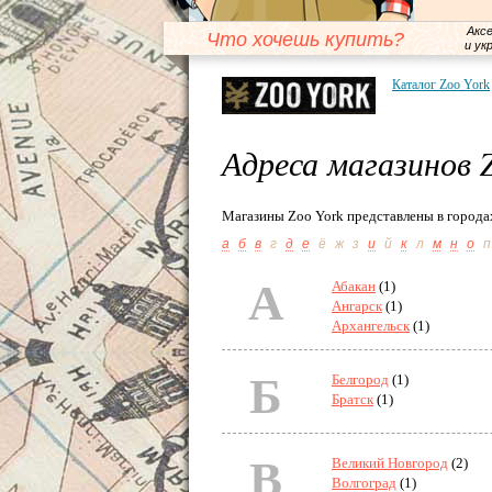
Акс
Что хочешь купить?
и ук
Каталог Zoo York
Адреса магазинов 
Магазины Zoo York представлены в города
а
б
в
г
д
е
ё
ж
з
и
й
к
л
м
н
о
п
А
Абакан
(1)
Ангарск
(1)
Архангельск
(1)
Б
Белгород
(1)
Братск
(1)
В
Великий Новгород
(2)
Волгоград
(1)