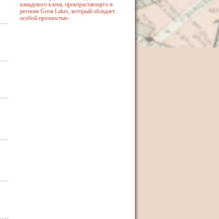
канадского клена, произрастающего в
регионе Great Lakes, который обладает
особой прочностью.