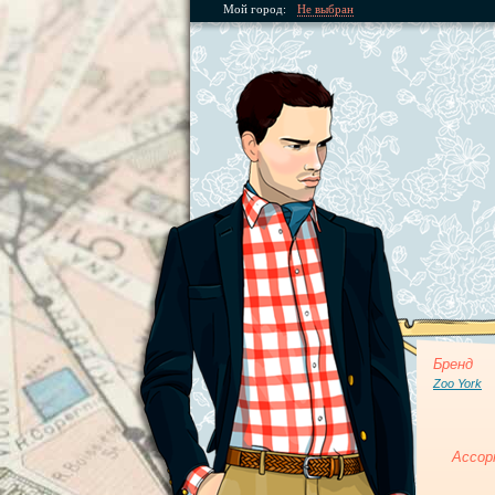
Мой город:
Не выбран
Бренд
Zoo York
Ассор