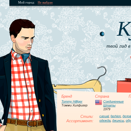
Мой город:
Не выбран
К
твой гид в
Бренд
Страна
П
Tommy Hilfiger
Соединенные
Томми Хилфигер
Штаты
1979
Стили:
casual
,
fashion
,
дело
Ассортимент:
одежда
,
джинсы
,
обу