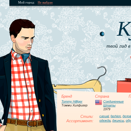
Мой город:
Не выбран
К
твой гид в
Бренд
Страна
П
Tommy Hilfiger
Соединенные
Томми Хилфигер
Штаты
1979
Стили:
casual
,
fashion
,
дело
Ассортимент:
одежда
,
джинсы
,
обу