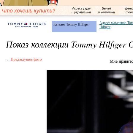
Аксессуары
Бельё
Детс
Что хочешь купить?
и украшения
и колготки
тов
Адреса магазинов To
Каталог Tommy Hilfiger
Hilfiger
Показ коллекции Tommy Hilfiger 
←
Предыдущее фото
Мне нравитс