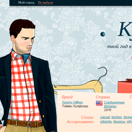
Мой город:
Не выбран
К
твой гид в
Бренд
Страна
П
Tommy Hilfiger
Соединенные
Томми Хилфигер
Штаты
1979
Стили:
casual
,
fashion
,
дело
Ассортимент:
одежда
,
джинсы
,
обу