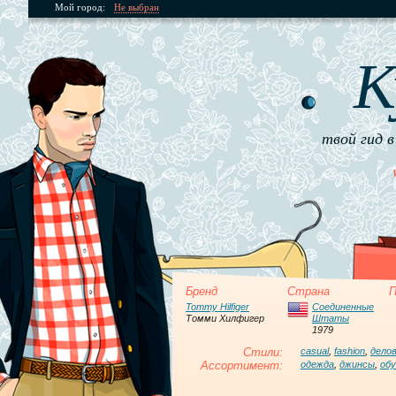
Мой город:
Не выбран
К
твой гид в
Бренд
Страна
П
Tommy Hilfiger
Соединенные
Томми Хилфигер
Штаты
1979
Стили:
casual
,
fashion
,
дело
Ассортимент:
одежда
,
джинсы
,
обу