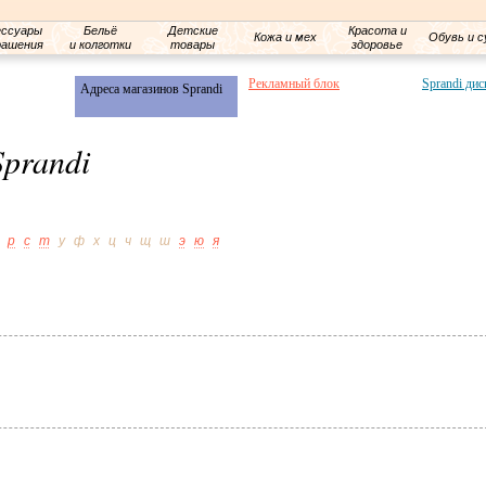
ессуары
Бельё
Детские
Красота и
Кожа и мех
Обувь и с
рашения
и колготки
товары
здоровье
Рекламный блок
Sprandi дис
Адреса магазинов Sprandi
Sprandi
р
с
т
у
ф
х
ц
ч
щ
ш
э
ю
я