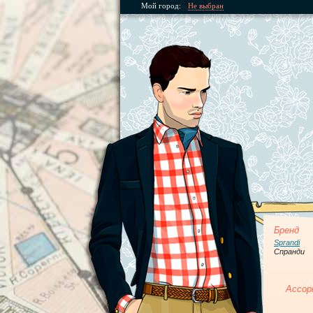
Мой город:
Не выбран
Бренд
Sprandi
Спранди
Ассор