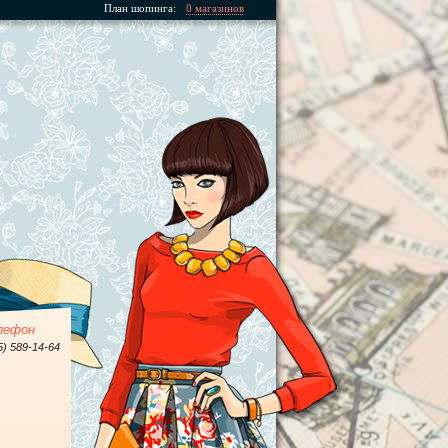
План шопинга:
0 магазинов
лефон
5) 589-14-64