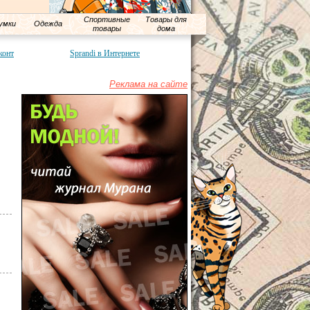
Спортивные
Товары для
умки
Одежда
товары
дома
конт
Sprandi в Интернете
Реклама на сайте