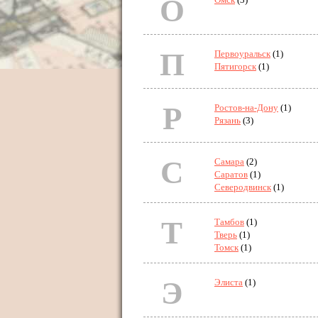
О
П
Первоуральск
(1)
Пятигорск
(1)
Р
Ростов-на-Дону
(1)
Рязань
(3)
С
Самара
(2)
Саратов
(1)
Северодвинск
(1)
Т
Тамбов
(1)
Тверь
(1)
Томск
(1)
Э
Элиста
(1)