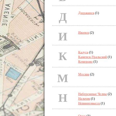
Д
Дзержинск
(1)
И
Ижевск
(2)
К
Калуга
(1)
Каменск-Уральский
(1)
Кемерово
(1)
М
Москва
(2)
Н
Набережные Челны
(2)
Нальчик
(1)
Невинномысск
(1)
Омск
(3)