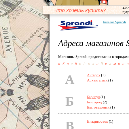
Акс
Что хочешь купить?
и ук
Каталог Sprandi
Адреса магазинов 
Магазины Sprandi представлены в городах:
а
б
в
г
д
е
ё
ж
з
и
й
к
л
м
н
о
п
А
Ангарск
(1)
Архангельск
(1)
Б
Барнаул
(1)
Белгород
(2)
Благовещенск
(1)
В
Владивосток
(1)