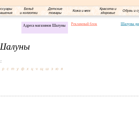
ессуары
Бельё
Детские
Красота и
Кожа и мех
Обувь и с
рашения
и колготки
товары
здоровье
Рекламный блок
Шалуны ди
Адреса магазинов Шалуны
 Шалуны
:
р
с
т
у
ф
х
ц
ч
щ
ш
э
ю
я