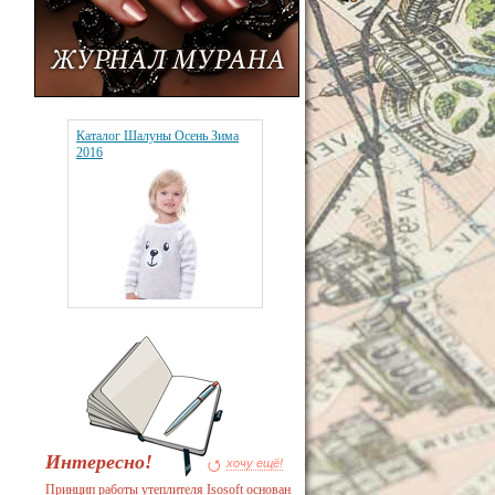
Каталог Шалуны Осень Зима
2016
Интересно!
хочу ещё!
Принцип работы утеплителя Isosoft основан