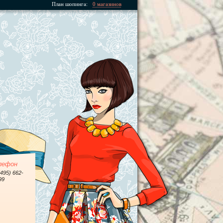
План шопинга:
0 магазинов
лефон
(495) 662-
99