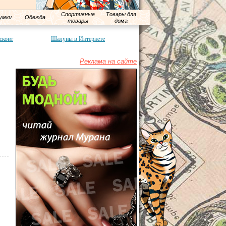
Спортивные
Товары для
умки
Одежда
товары
дома
сконт
Шалуны в Интернете
Реклама на сайте