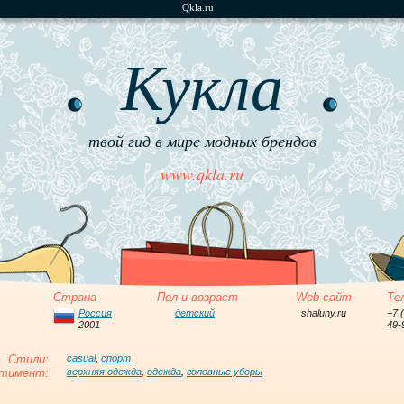
Qkla.ru
Кукла
твой гид в мире модных брендов
www.qkla.ru
Страна
Пол и возраст
Web-сайт
Те
Россия
детский
shaluny.ru
+7 
2001
49-
Стили:
casual
,
спорт
тимент:
верхняя одежда
,
одежда
,
головные уборы