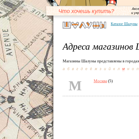
Акс
Что хочешь купить?
и ук
Каталог Шалуны
Адреса магазинов
Магазины Шалуны представлены в городах
а
б
в
г
д
е
ё
ж
з
и
й
к
л
м
н
о
п
М
Москва
(5)