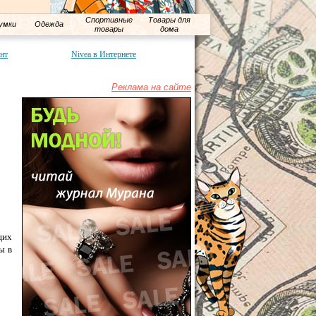
Спортивные
Товары для
умки
Одежда
товары
дома
онт
Nivea в Интернете
Реклама на сайте
щих
ы в