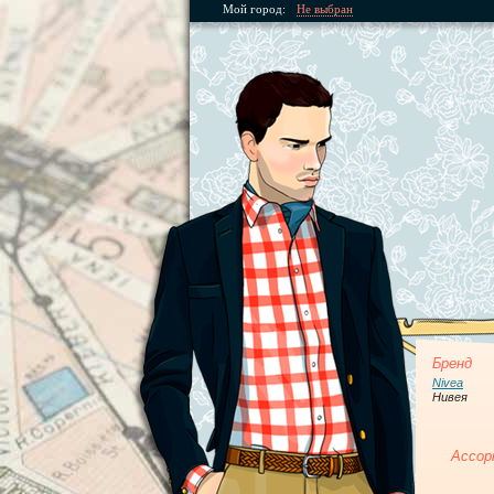
Мой город:
Не выбран
Бренд
Nivea
Нивея
Ассор