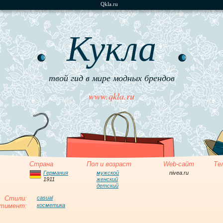
Qkla.ru
Кукла
твой гид в мире модных брендов
www.qkla.ru
Страна
Пол и возраст
Web-сайт
Те
Германия
мужской
nivea.ru
1911
женский
детский
Стили:
casual
тимент:
косметика