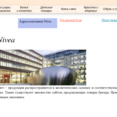
ессуары
Бельё
Детские
Красота и
Кожа и мех
Обувь и с
рашения
и колготки
товары
здоровье
Рекламный блок
Nivea диск
Адреса магазинов Nivea
Nivea
т – продукция распространяется в косметических салонах и соответствую
гах. Также существуют множество сайтов, предлагающих товары бренда. Цен
льных магазинах.