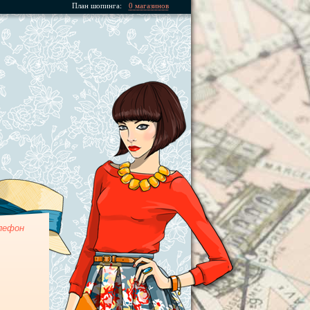
План шопинга:
0 магазинов
лефон