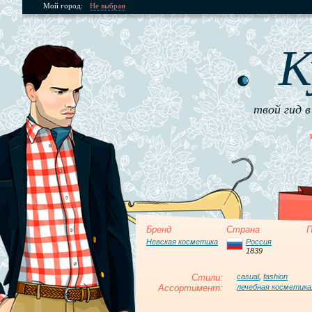
Мой город:
Не выбран
К
твой гид в
Бренд
Страна
П
Невская косметика
Россия
1839
Стили:
casual
,
fashion
Ассортимент:
лечебная косметика