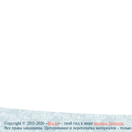
Copyright © 2011-2026 «
Кукла
» - твой гид в мире
модных брендов
.
Все права защищены. Цитирование и перепечатка материалов - только