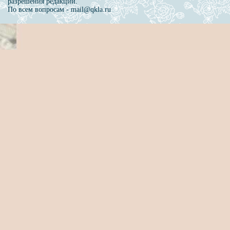
разрешения редакции.
По всем вопросам - mail@qkla.ru