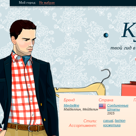
Мой город:
Не выбран
К
твой гид в
Бренд
Страна
П
Maybelline
Соединенные
Мэйбеллин, Мейбелин
Штаты
1915
Стили:
casual
,
fashion
Ассортимент:
косметика