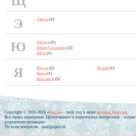
Щ
Э
Элиста
(2)
Ю
Югорск
(1)
Южно-Сахалинск
(2)
Юрга
(1)
Я
Якутск
(2)
Ясный
(1)
Янаул
(1)
Ярославль
(5)
Copyright © 2011-2026 «
Кукла
» - твой гид в мире
модных брендов
.
Все права защищены. Цитирование и перепечатка материалов - только
разрешения редакции.
По всем вопросам - mail@qkla.ru