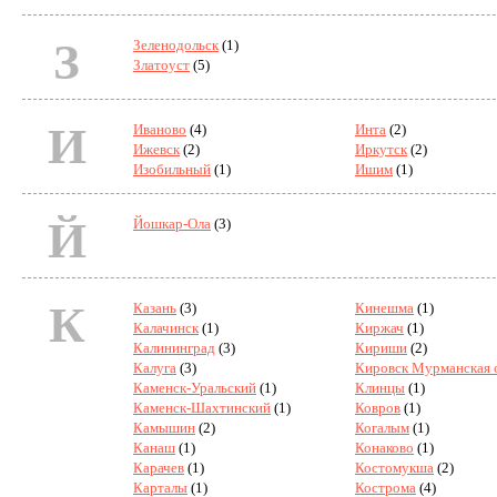
З
Зеленодольск
(1)
Златоуст
(5)
И
Иваново
(4)
Инта
(2)
Ижевск
(2)
Иркутск
(2)
Изобильный
(1)
Ишим
(1)
Й
Йошкар-Ола
(3)
К
Казань
(3)
Кинешма
(1)
Калачинск
(1)
Киржач
(1)
Калининград
(3)
Кириши
(2)
Калуга
(3)
Кировск Мурманская 
Каменск-Уральский
(1)
Клинцы
(1)
Каменск-Шахтинский
(1)
Ковров
(1)
Камышин
(2)
Когалым
(1)
Канаш
(1)
Конаково
(1)
Карачев
(1)
Костомукша
(2)
Карталы
(1)
Кострома
(4)