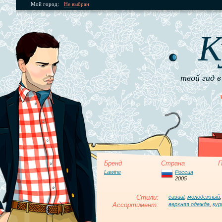
Мой город:
Не выбран
К
твой гид в
Бренд
Страна
П
Lawine
Россия
2005
Стили:
casual
,
молодёжный
Ассортимент:
верхняя одежда
,
кур