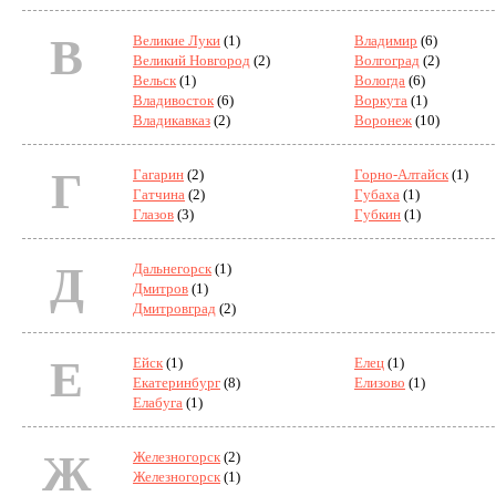
В
Великие Луки
(1)
Владимир
(6)
Великий Новгород
(2)
Волгоград
(2)
Вельск
(1)
Вологда
(6)
Владивосток
(6)
Воркута
(1)
Владикавказ
(2)
Воронеж
(10)
Г
Гагарин
(2)
Горно-Алтайск
(1)
Гатчина
(2)
Губаха
(1)
Глазов
(3)
Губкин
(1)
Д
Дальнегорск
(1)
Дмитров
(1)
Дмитровград
(2)
Е
Ейск
(1)
Елец
(1)
Екатеринбург
(8)
Елизово
(1)
Елабуга
(1)
Ж
Железногорск
(2)
Железногорск
(1)