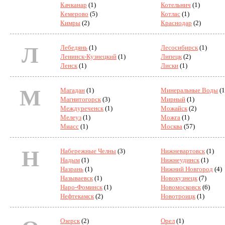
Качканар
(1)
Котельнич
(1)
Кемерово
(5)
Котлас
(1)
Кимры
(2)
Краснодар
(2)
Л
Лебедянь
(1)
Лесосибирск
(1)
Ленинск-Кузнецкий
(1)
Липецк
(2)
Ленск
(1)
Лиски
(1)
М
Магадан
(1)
Минеральные Воды
(1
Магнитогорск
(3)
Мирный
(1)
Междуреченск
(1)
Можайск
(2)
Мелеуз
(1)
Можга
(1)
Миасс
(1)
Москва
(57)
Н
Набережные Челны
(3)
Нижневартовск
(1)
Надым
(1)
Нижнеудинск
(1)
Назрань
(1)
Нижний Новгород
(4)
Называевск
(1)
Новокузнецк
(7)
Наро-Фоминск
(1)
Новомосковск
(6)
Нефтекамск
(2)
Новотроицк
(1)
Озерск
(2)
Орел
(1)