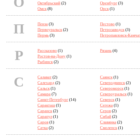
О
Октябрьский
(2)
Оренбург
(3)
Омск
(8)
Орск
(1)
П
Пенза
(3)
Пестово
(1)
Первоуральск
(2)
Петрозаводск
(3)
Пермь
(3)
Петропавловск-Камча
Р
Рассказово
(1)
Рязань
(4)
Ростов-на-Дону
(1)
Рыбинск
(2)
С
Салават
(2)
Саянск
(1)
Салехард
(2)
Северодвинск
(2)
Сальск
(1)
Североморск
(1)
Самара
(7)
Североуральск
(1)
Санкт-Петербург
(14)
Северск
(1)
Саракташ
(1)
Сегежа
(1)
Саранск
(2)
Серов
(2)
Сарапул
(1)
Сибай
(2)
Саров
(1)
Славянка
(2)
Сатка
(2)
Смоленск
(1)