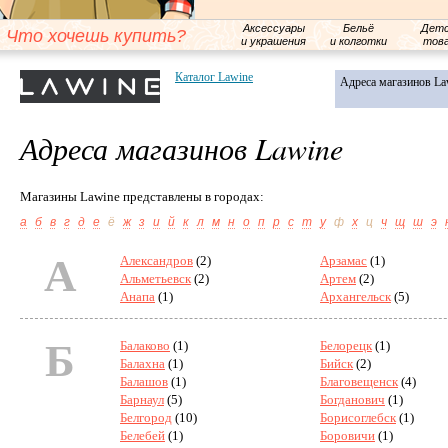
Аксессуары
Бельё
Детс
Что хочешь купить?
и украшения
и колготки
тов
Каталог Lawine
Адреса магазинов La
Адреса магазинов Lawine
Магазины Lawine представлены в городах:
а
б
в
г
д
е
ё
ж
з
и
й
к
л
м
н
о
п
р
с
т
у
ф
х
ц
ч
щ
ш
э
А
Александров
(2)
Арзамас
(1)
Альметьевск
(2)
Артем
(2)
Анапа
(1)
Архангельск
(5)
Б
Балаково
(1)
Белорецк
(1)
Балахна
(1)
Бийск
(2)
Балашов
(1)
Благовещенск
(4)
Барнаул
(5)
Богданович
(1)
Белгород
(10)
Борисоглебск
(1)
Белебей
(1)
Боровичи
(1)