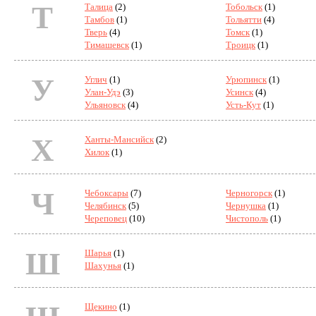
Т
Талица
(2)
Тобольск
(1)
Тамбов
(1)
Тольятти
(4)
Тверь
(4)
Томск
(1)
Тимашевск
(1)
Троицк
(1)
У
Углич
(1)
Урюпинск
(1)
Улан-Удэ
(3)
Усинск
(4)
Ульяновск
(4)
Усть-Кут
(1)
Х
Ханты-Мансийск
(2)
Хилок
(1)
Ч
Чебоксары
(7)
Черногорск
(1)
Челябинск
(5)
Чернушка
(1)
Череповец
(10)
Чистополь
(1)
Ш
Шарья
(1)
Шахунья
(1)
Щекино
(1)