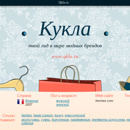
Qkla.ru
Кукла
твой гид в мире модных брендов
www.qkla.ru
Страна
Пол и возраст
Web-сайт
Те
Франция
мужской
hermes.com
1837
женский
Стили:
fashion
,
haute couture
,
luxury
,
классический
тимент:
аксессуары
,
сумки
,
бижутерия
,
парфюмерия
,
предметы искусства
,
ю
изделия