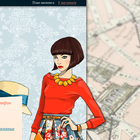
План шопинга:
0 магазинов
лефон
велирные