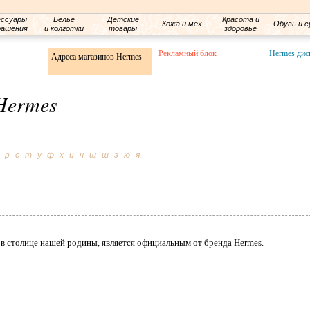
ессуары
Бельё
Детские
Красота и
Кожа и мех
Обувь и с
рашения
и колготки
товары
здоровье
Рекламный блок
Hermes дис
Адреса магазинов Hermes
Hermes
р
с
т
у
ф
х
ц
ч
щ
ш
э
ю
я
 в столице нашей родины, является официальным от бренда Hermes.