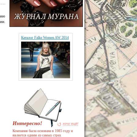
цию
ии.
Каталог Falke Women AW 2014
Интересно!
хочу ещё!
Компания была основана в 1985 году и
является одним из самых страх