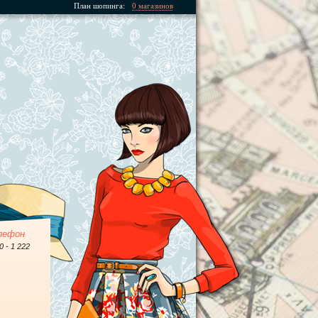
План шопинга:
0 магазинов
лефон
0 - 1 222