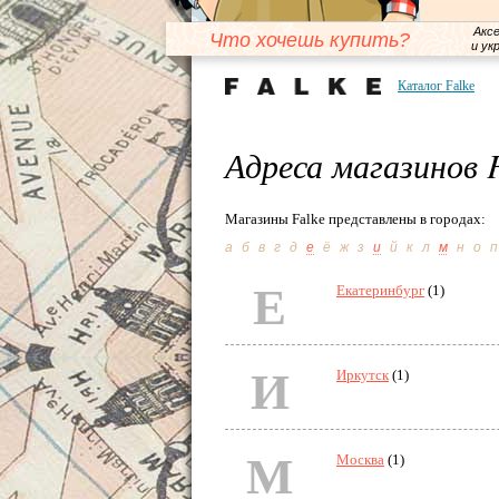
Акс
Что хочешь купить?
и ук
Каталог Falke
Адреса магазинов F
Магазины Falke представлены в городах:
а
б
в
г
д
е
ё
ж
з
и
й
к
л
м
н
о
п
Е
Екатеринбург
(1)
И
Иркутск
(1)
М
Москва
(1)