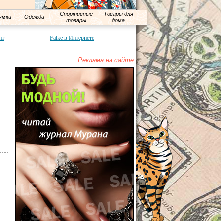
Спортивные
Товары для
умки
Одежда
товары
дома
нт
Falke в Интернете
Реклама на сайте