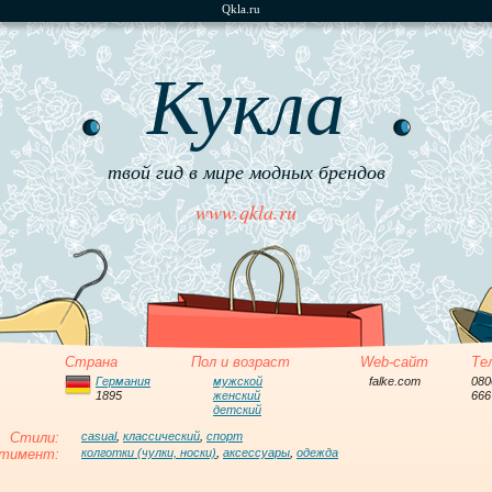
Qkla.ru
Кукла
твой гид в мире модных брендов
www.qkla.ru
Страна
Пол и возраст
Web-сайт
Те
Германия
мужской
falke.com
080
1895
женский
666
детский
Стили:
casual
,
классический
,
спорт
тимент:
колготки (чулки, носки)
,
аксессуары
,
одежда