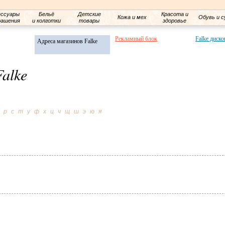
ессуары
Бельё
Детские
Красота и
Кожа и мех
Обувь и с
рашения
и колготки
товары
здоровье
Рекламный блок
Falke диско
Адреса магазинов Falke
alke
р
с
т
у
ф
х
ц
ч
щ
ш
э
ю
я