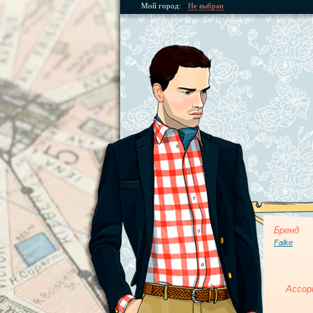
Мой город:
Не выбран
Бренд
Falke
Ассор