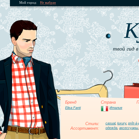
Мой город:
Не выбран
К
твой гид в
Бренд
Страна
П
Elisa Fanti
Италия
Стили:
casual
,
luxury
,
prêt-à-
Ассортимент:
одежда
,
аксессуары