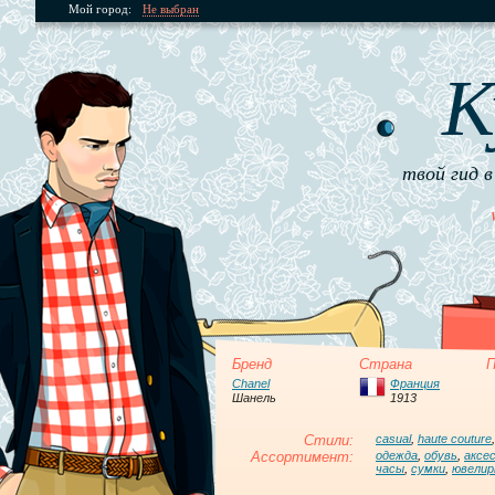
Мой город:
Не выбран
К
твой гид в
Бренд
Страна
П
Chanel
Франция
Шанель
1913
Стили:
casual
,
haute couture
Ассортимент:
одежда
,
обувь
,
аксе
часы
,
сумки
,
ювелир