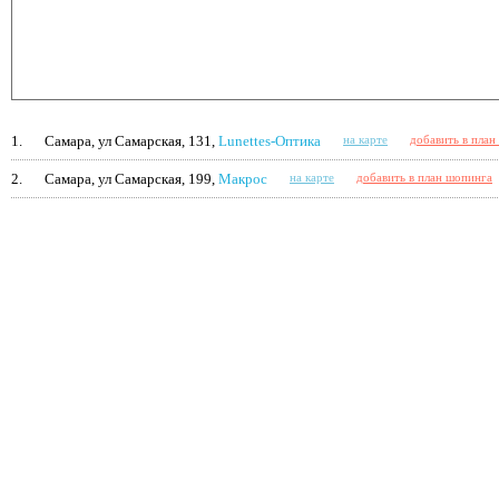
1.
Самара, ул Самарская, 131,
Lunettes-Оп­ти­ка
на карте
добавить в план
2.
Самара, ул Самарская, 199,
Макрос
на карте
добавить в план шопинга