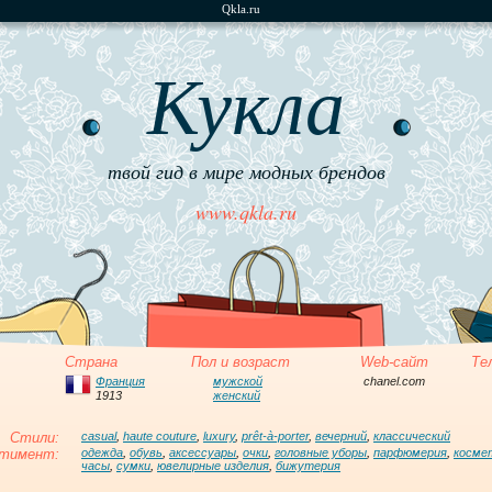
Qkla.ru
Кукла
твой гид в мире модных брендов
www.qkla.ru
Страна
Пол и возраст
Web-сайт
Те
Франция
мужской
chanel.com
1913
женский
Стили:
casual
,
haute couture
,
luxury
,
prêt-à-porter
,
вечерний
,
классический
тимент:
одежда
,
обувь
,
аксессуары
,
очки
,
головные уборы
,
парфюмерия
,
косме
часы
,
сумки
,
ювелирные изделия
,
бижутерия