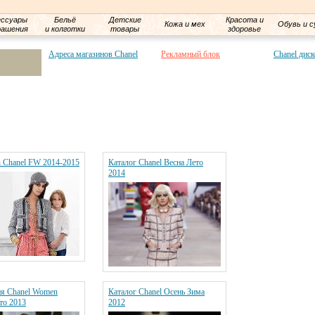
ессуары
Бельё
Детские
Красота и
Кожа и мех
Обувь и с
рашения
и колготки
товары
здоровье
Адреса магазинов Chanel
Рекламный блок
Chanel диск
 Chanel FW 2014-2015
Каталог Chanel Весна Лето
2014
я Chanel Women
Каталог Chanel Осень Зима
то 2013
2012