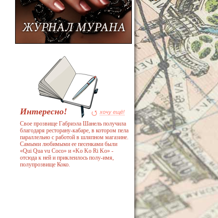
Интересно!
хочу ещё!
Свое прозвище Габриэла Шанель получила
благодаря ресторану-кабаре, в котором пела
параллельно с работой в шляпном магазине.
Самыми любимыми ее песенками были
«Qui Qua vu Coco» и «Ko Ko Ri Ko» -
отсюда к ней и приклеилось полу-имя,
полупрозвище Коко.