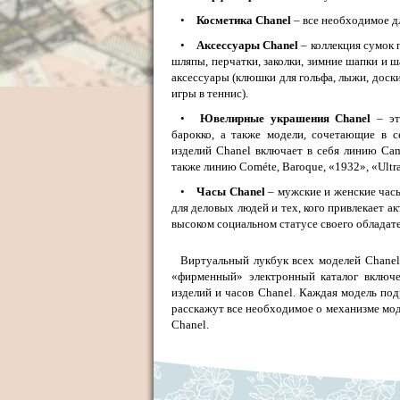
•
Косметика Chanel
– все необходимое дл
•
Аксессуары Chanel
– коллекция сумок 
шляпы, перчатки, заколки, зимние шапки и 
аксессуары (клюшки для гольфа, лыжи, доск
игры в теннис).
•
Ювелирные украшения Chanel
– эт
барокко, а также модели, сочетающие в 
изделий Chanel включает в себя линию Cam
также линию Cométe, Baroque, «1932», «Ult
•
Часы Chanel
– мужские и женские часы
для деловых людей и тех, кого привлекает 
высоком социальном статусе своего обладат
Виртуальный лукбук всех моделей Chanel
«фирменный» электронный каталог включе
изделий и часов Chanel. Каждая модель под
расскажут все необходимое о механизме мод
Chanel.