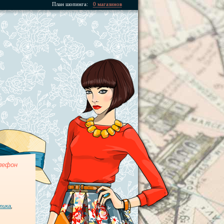
План шопинга:
0 магазинов
лефон
тика
,