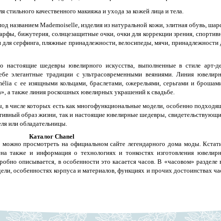
я стильного качественного макияжа и ухода за кожей лица и тела.
под названием Mademoiselle, изделия из натуральной кожи, элитная обувь, шар
шарфы, бижутерия, солнцезащитные очки, очки для коррекции зрения, спортив
и для серфинга, пляжные принадлежности, велосипеды, мячи, принадлежности 
о настоящие шедевры ювелирного искусства, выполненные в стиле арт-де
себе элегантные традиции с ультрасовременными веяниями. Линия ювелир
élia с ее изящными кольцами, браслетами, ожерельями, серьгами и брошами
ra», а также линия роскошных ювелирных украшений к свадьбе.
, в числе которых есть как многофункциональные модели, особенно подходя
активный образ жизни, так и настоящие ювелирные шедевры, свидетельствующи
еля или обладательницы.
Каталог Chanel
 можно просмотреть на официальном сайте легендарного дома моды. Кстати
на также и информация о технологиях и тонкостях изготовления ювелир
робно описывается, в особенности это касается часов. В «часовом» разделе 
ели, особенностях корпуса и материалов, функциях и прочих достоинствах ча