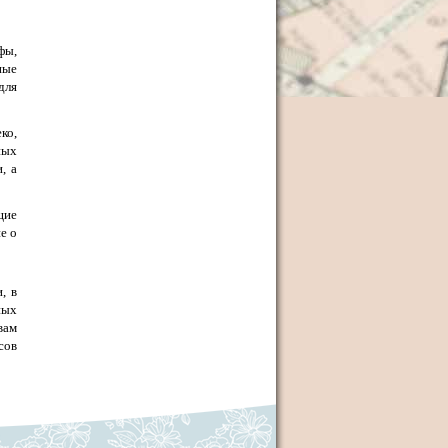
фы,
ные
для
ко,
ных
, а
щие
е о
, в
ных
вам
сов