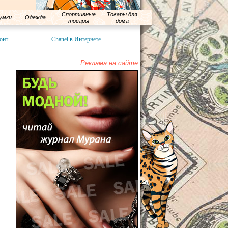
Спортивные
Товары для
умки
Одежда
товары
дома
онт
Chanel в Интернете
Реклама на сайте