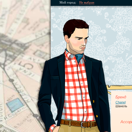
Мой город:
Не выбран
Бренд
Chanel
Шанель
Ассор