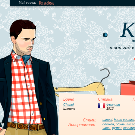
Мой город:
Не выбран
К
твой гид в
Бренд
Страна
П
Chanel
Франция
Шанель
1913
Стили:
casual
,
haute couture
Ассортимент:
одежда
,
обувь
,
аксе
часы
,
сумки
,
ювелир