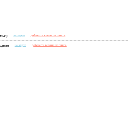
емьер
на карте
добавить в план шопинга
Гудвин
на карте
добавить в план шопинга