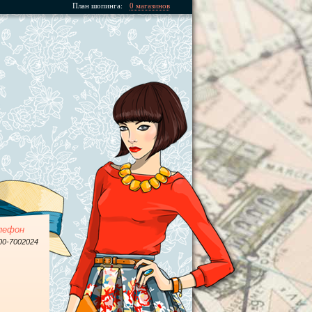
План шопинга:
0 магазинов
лефон
00-7002024