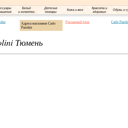
ессуары
Бельё
Детские
Красота и
Кожа и мех
Обувь и с
рашения
и колготки
товары
здоровье
lini
Рекламный блок
Carlo Pazol
Адреса магазинов Carlo
Pazolini
lini Тюмень