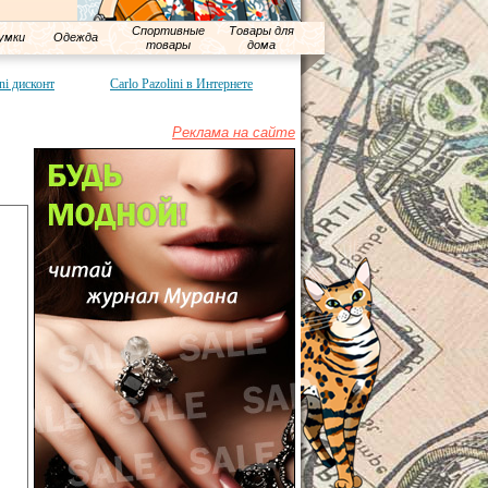
Спортивные
Товары для
умки
Одежда
товары
дома
ini дисконт
Carlo Pazolini в Интернете
Реклама на сайте