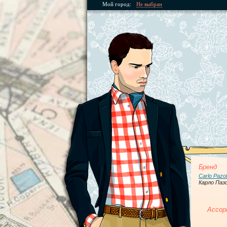
Мой город:
Не выбран
Бренд
Carlo Pazol
Карло Паз
Ассор