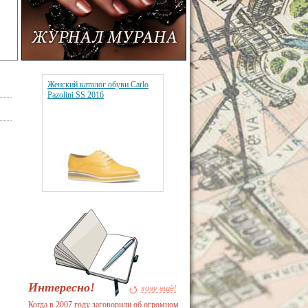
Женский каталог обуви Carlo
Pazolini SS 2016
Интересно!
хочу ещё!
Когда в 2007 году заговорили об огромном