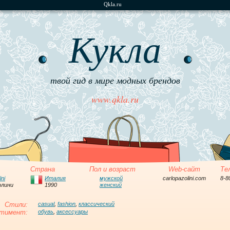
Qkla.ru
Кукла
твой гид в мире модных брендов
www.qkla.ru
Страна
Пол и возраст
Web-сайт
Те
ini
Италия
мужской
carlopazolini.com
8-8
олини
1990
женский
Стили:
casual
,
fashion
,
классический
тимент:
обувь
,
аксессуары