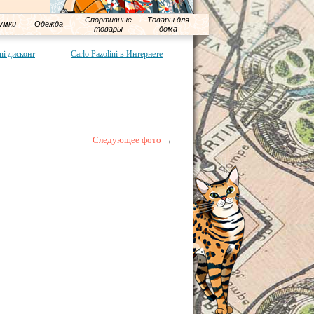
Спортивные
Товары для
умки
Одежда
товары
дома
ini дисконт
Carlo Pazolini в Интернете
Следующее фото
→