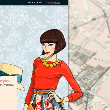
План шопинга:
0 магазинов
лефон
00-7002024