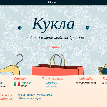
Qkla.ru
Кукла
твой гид в мире модных брендов
www.qkla.ru
Страна
Пол и возраст
Web-сайт
Те
ini
Италия
мужской
carlopazolini.com
8-8
олини
1990
женский
Стили:
casual
,
fashion
,
классический
тимент:
обувь
,
аксессуары