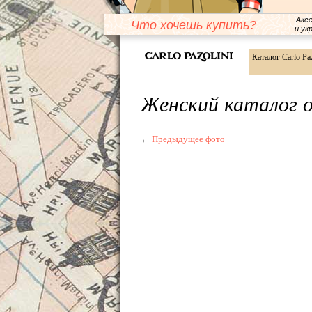
Акс
Что хочешь купить?
и ук
Каталог Carlo Paz
Женский каталог об
←
Предыдущее фото