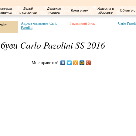
ессуары
Бельё
Детские
Красота и
Кожа и мех
Обувь и с
рашения
и колготки
товары
здоровье
Адреса магазинов Carlo
Рекламный блок
Carlo Pazol
olini
Pazolini
уви Carlo Pazolini SS 2016
Мне нравится!