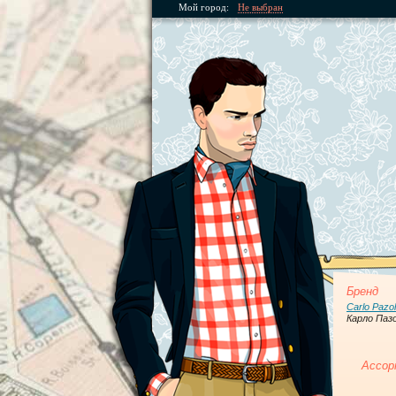
Мой город:
Не выбран
Бренд
Carlo Pazol
Карло Паз
Ассор