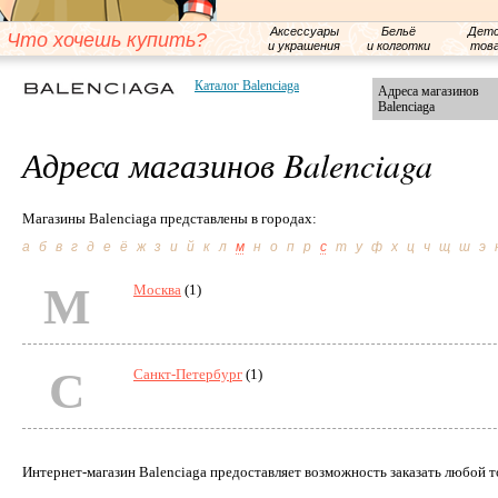
Аксессуары
Бельё
Детс
Что хочешь купить?
и украшения
и колготки
тов
Каталог Balenciaga
Адреса магазинов
Balenciaga
Адреса магазинов Balenciaga
Магазины Balenciaga представлены в городах:
а
б
в
г
д
е
ё
ж
з
и
й
к
л
м
н
о
п
р
с
т
у
ф
х
ц
ч
щ
ш
э
М
Москва
(1)
С
Санкт-Петербург
(1)
Интернет-магазин Balenciaga предоставляет возможность заказать любой т