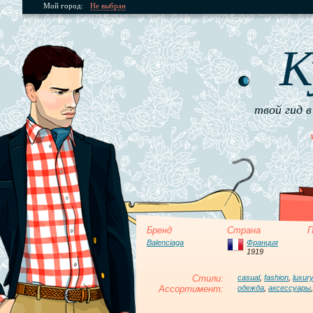
Мой город:
Не выбран
К
твой гид в
Бренд
Страна
П
Balenciaga
Франция
1919
Стили:
casual
,
fashion
,
luxury
Ассортимент:
одежда
,
аксессуары