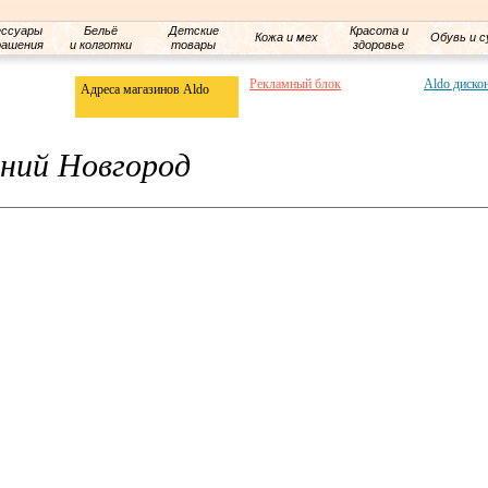
ессуары
Бельё
Детские
Красота и
Кожа и мех
Обувь и с
рашения
и колготки
товары
здоровье
Рекламный блок
Aldo диско
Адреса магазинов Aldo
ний Новгород