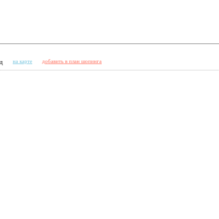
д
на карте
добавить в план шопинга