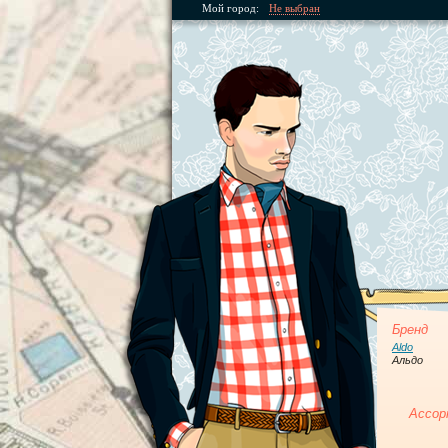
Мой город:
Не выбран
Бренд
Aldo
Альдо
Ассор