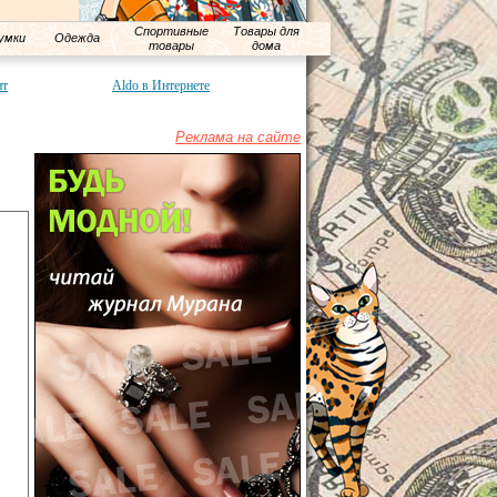
Спортивные
Товары для
умки
Одежда
товары
дома
нт
Aldo в Интернете
Реклама на сайте