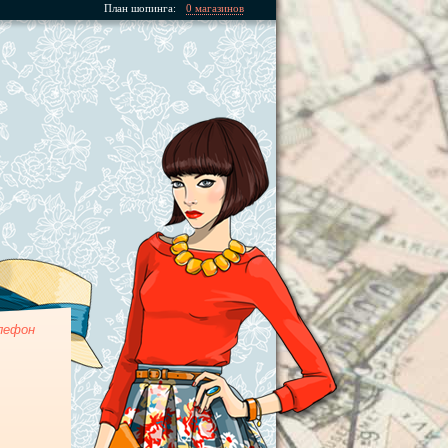
План шопинга:
0 магазинов
лефон