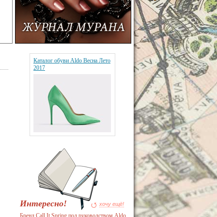
Каталог обуви Aldo Весна Лето
2017
Интересно!
хочу ещё!
Бренд Call It Spring под руководством Aldo