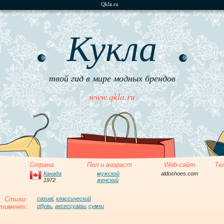
Qkla.ru
Кукла
твой гид в мире модных брендов
www.qkla.ru
Страна
Пол и возраст
Web-сайт
Те
Канада
мужской
aldoshoes.com
1972
женский
Стили:
casual
,
классический
тимент:
обувь
,
аксессуары
,
сумки