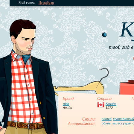
Мой город:
Не выбран
К
твой гид в
Бренд
Страна
П
Aldo
Канада
Альдо
1972
Стили:
casual
,
классический
Ассортимент:
обувь
,
аксессуары
,