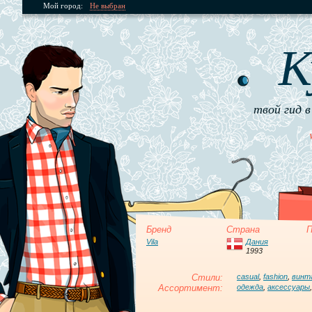
Мой город:
Не выбран
К
твой гид в
Бренд
Страна
П
Vila
Дания
1993
Стили:
casual
,
fashion
,
винт
Ассортимент:
одежда
,
аксессуары