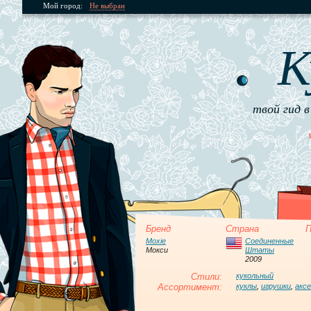
Мой город:
Не выбран
К
твой гид в
Бренд
Страна
П
Moxie
Соединенные
Мокси
Штаты
2009
Стили:
кукольный
Ассортимент:
куклы
,
игрушки
,
акс