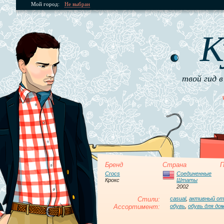
Мой город:
Не выбран
К
твой гид в
Бренд
Страна
П
Crocs
Соединенные
Крокс
Штаты
2002
Стили:
casual
,
активный о
Ассортимент:
обувь
,
обувь для до