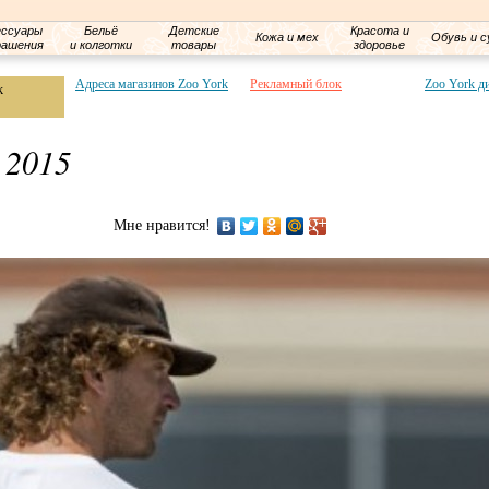
ессуары
Бельё
Детские
Красота и
Кожа и мех
Обувь и с
рашения
и колготки
товары
здоровье
Адреса магазинов Zoo York
Рекламный блок
Zoo York д
k
 2015
Мне нравится!