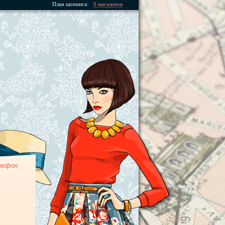
План шопинга:
0 магазинов
лефон