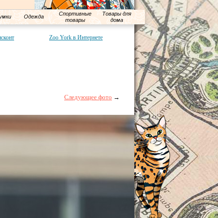
Спортивные
Товары для
умки
Одежда
товары
дома
исконт
Zoo York в Интернете
Следующее фото
→