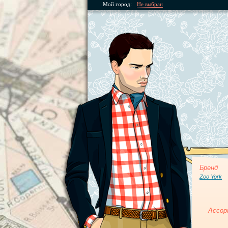
Мой город:
Не выбран
Бренд
Zoo York
Ассор