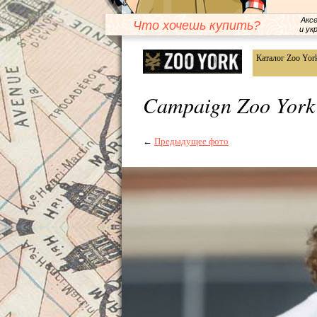
Акс
Что хочешь купить?
и ук
Каталог Zoo Yor
Campaign Zoo York
←
Предыдущее фото