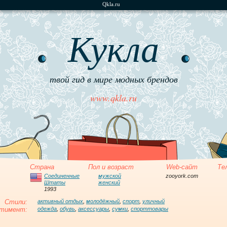
Qkla.ru
Кукла
твой гид в мире модных брендов
www.qkla.ru
Страна
Пол и возраст
Web-сайт
Те
Соединенные
мужской
zooyork.com
Штаты
женский
1993
Стили:
активный отдых
,
молодёжный
,
спорт
,
уличный
тимент:
одежда
,
обувь
,
аксессуары
,
сумки
,
спорттовары