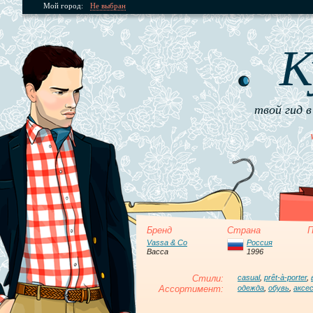
Мой город:
Не выбран
К
твой гид в
Бренд
Страна
П
Vassa & Co
Россия
Васса
1996
Стили:
casual
,
prêt-à-porter
,
Ассортимент:
одежда
,
обувь
,
аксе