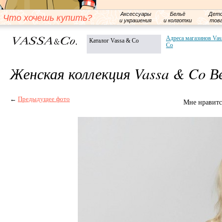
Аксессуары
Бельё
Детс
Что хочешь купить?
и украшения
и колготки
тов
Адреса магазинов Vas
Каталог Vassa & Co
Co
Женская коллекция Vassa & Co В
←
Предыдущее фото
Мне нравитс