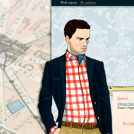
Мой город:
Не выбран
Бренд
Ulysse Nar
Улисс Нор
Ассор