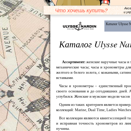
Акс
Что хочешь купить?
и ук
Каталог Ulysse N
Каталог Ulysse Na
Ассортимент:
женские наручные часы и 
механические часы; часы и хронометры для
желтого и белого золота, с кожаными, сати
вставками.
Часы и хронометры – единственный проф
своего основания и до сегодняшних дней. 
углубился. Женские и мужские модели часов
Одним из таких критериев является приверж
коллекций: Marine, Dual Time, Ladies Watche
Все коллекции являются квинтэссенцией т
и исправная точность хронометров из ли
пучины.