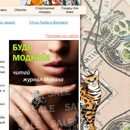
Спортивные
Товары для
умки
Одежда
товары
дома
in дисконт
Ulysse Nardin в Интернете
Реклама на сайте
ные
та,
ыми
ого
я и
вых
айн
кой