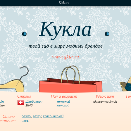
Qkla.ru
Кукла
твой гид в мире модных брендов
www.qkla.ru
Страна
Пол и возраст
Web-сайт
Те
din
Швейцария
мужской
ulysse-nardin.ch
дин
1846
женский
Стили:
casual
,
luxury
,
классический
тимент:
часы