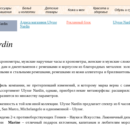
ессуары
Бельё
Детские
Красота и
Кожа и мех
Обувь и с
рашения
и колготки
товары
здоровье
Адреса магазинов Ulysse
Рекламный блок
Ulysse Nard
ardin
Nardin
rdin
хронометры, мужские наручные часы и хронометры, женские и мужские слож
 дам и джентльменов с ремешками и корпусом из благородных металлов: золо
новыми и стальными ремешками, ремешками из кожи аллигатора и бриллиантов
иль компании, не претерпевший изменений, и которому марка верна с сам
Ассортимент Ulysse Nardin, однако, приобрел некие метаморфозы: расширилс
 разнятся по множеству параметров.
енность к той или иной коллекции. Ulysse Nardin предлагает спектр из 6 часо
s, San Marco, Michelangelo и одноименной – Ulysse.
андема 2-х противоборствующих Гениев – Науки и Искусства. Лаконичный диз
нии
Marine
– отличный подарок яхтсменам, капитанам и любителям морс