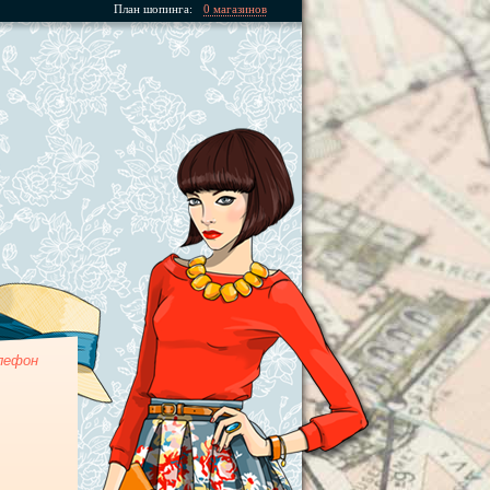
План шопинга:
0 магазинов
лефон