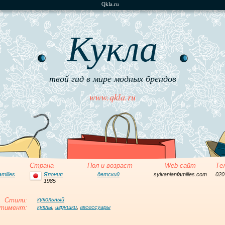
Qkla.ru
Кукла
твой гид в мире модных брендов
www.qkla.ru
Страна
Пол и возраст
Web-сайт
Те
amilies
Япония
детский
sylvanianfamilies.com
020
1985
Стили:
кукольный
тимент:
куклы
,
игрушки
,
аксессуары