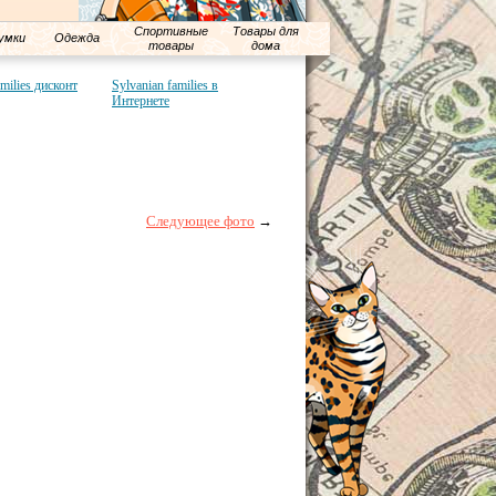
Спортивные
Товары для
умки
Одежда
товары
дома
amilies дисконт
Sylvanian families в
Интернете
Следующее фото
→