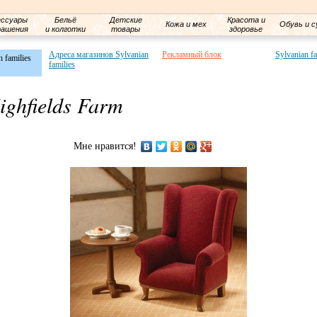
ессуары
Бельё
Детские
Красота и
Кожа и мех
Обувь и с
рашения
и колготки
товары
здоровье
Адреса магазинов Sylvanian
Рекламный блок
Sylvanian f
 families
families
Highfields Farm
Мне нравится!