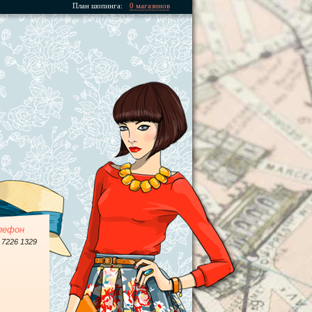
План шопинга:
0 магазинов
лефон
 7226 1329