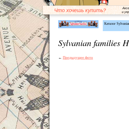
Акс
Что хочешь купить?
и ук
Каталог Sylvanian
Sylvanian families 
←
Предыдущее фото