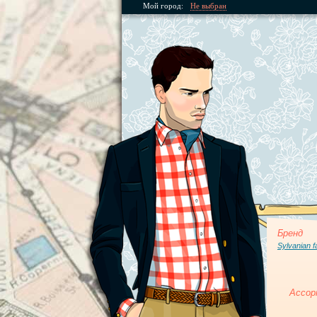
Мой город:
Не выбран
Бренд
Sylvanian f
Ассор