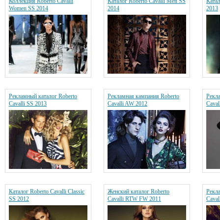
Коллекция Roberto Cavalli
Каталог Roberto Cavalli Men SS
Катал
Women SS 2014
2014
2013
Рекламный каталог Roberto
Рекламная кампания Roberto
Рекл
Cavalli SS 2013
Cavalli AW 2012
Caval
Каталог Roberto Cavalli Classic
Женский каталог Roberto
Рекл
SS 2012
Cavalli RTW FW 2011
Caval