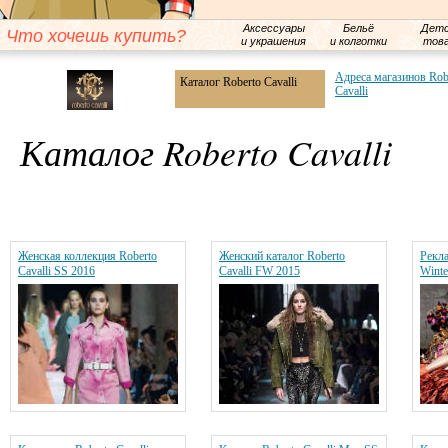
Аксессуары
Бельё
Детс
Что хочешь купить?
и украшения
и колготки
тов
Адреса магазинов Rob
Каталог Roberto Cavalli
Cavalli
Каталог Roberto Cavalli
Женская коллекция Roberto
Женский каталог Roberto
Рекла
Cavalli SS 2016
Cavalli FW 2015
Winte