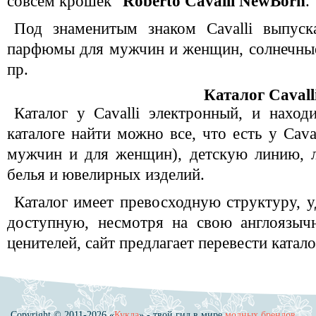
совсем крошек
Roberto Cavalli NewBorn
.
Под знаменитым знаком Cavalli выпуск
парфюмы для мужчин и женщин, солнечные 
пр.
Каталог Cavall
Каталог у Cavalli электронный, и наход
каталоге найти можно все, что есть у Cava
мужчин и для женщин), детскую линию, л
белья и ювелирных изделий.
Каталог имеет превосходную структуру, 
доступную, несмотря на свою англоязыч
ценителей, сайт предлагает перевести катало
Copyright © 2011-2026 «
Кукла
» - твой гид в мире
модных брендов
.