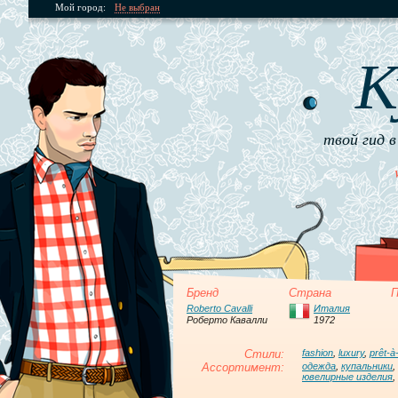
Мой город:
Не выбран
К
твой гид в
Бренд
Страна
П
Roberto Cavalli
Италия
Роберто Кавалли
1972
Стили:
fashion
,
luxury
,
prêt-à
Ассортимент:
одежда
,
купальники
,
ювелирные изделия
,