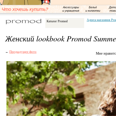
Аксессуары
Бельё
Детс
Что хочешь купить?
и украшения
и колготки
тов
Адреса магазинов Pr
Каталог Promod
Женский lookbook Promod Summe
←
Предыдущее фото
Мне нравитс