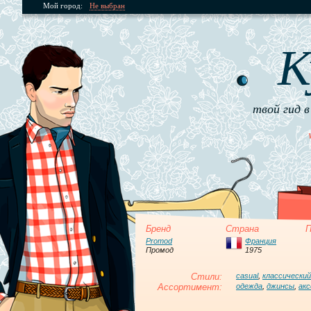
Мой город:
Не выбран
К
твой гид в
Бренд
Страна
П
Promod
Франция
Промод
1975
Стили:
casual
,
классический
Ассортимент:
одежда
,
джинсы
,
ак