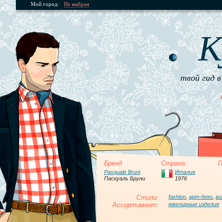
Мой город:
Не выбран
К
твой гид в
Бренд
Страна
П
Pasquale Bruni
Италия
Паскуаль Бруни
1976
Стили:
fashion
,
арт-деко
,
в
Ассортимент:
ювелирные изделия