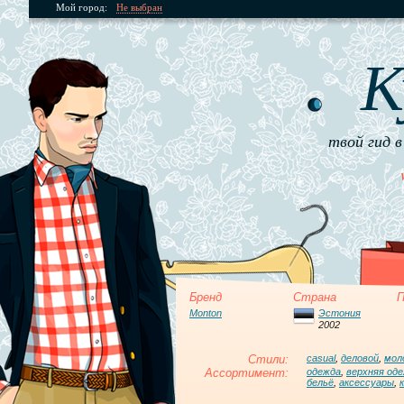
Мой город:
Не выбран
К
твой гид в
Бренд
Страна
П
Monton
Эстония
2002
Стили:
casual
,
деловой
,
мол
Ассортимент:
одежда
,
верхняя од
бельё
,
аксессуары
,