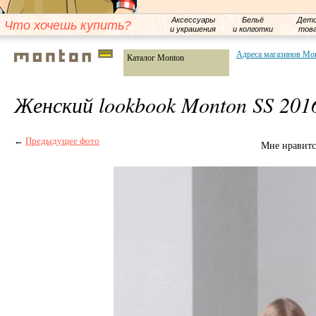
Аксессуары
Бельё
Детс
Что хочешь купить?
и украшения
и колготки
тов
Адреса магазинов Mo
Каталог Monton
Женский lookbook Monton SS 201
←
Предыдущее фото
Мне нравитс