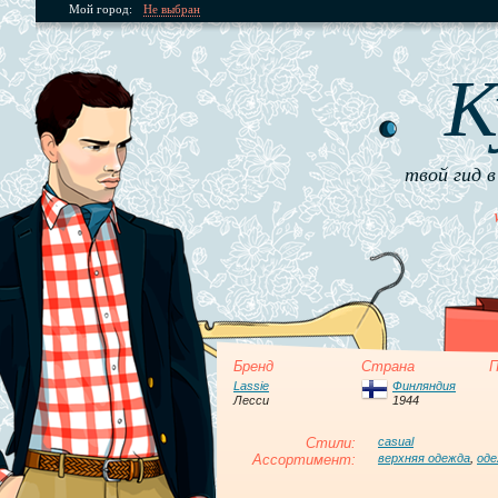
Мой город:
Не выбран
К
твой гид в
Бренд
Страна
П
Lassie
Финляндия
Лесси
1944
Стили:
casual
Ассортимент:
верхняя одежда
,
оде