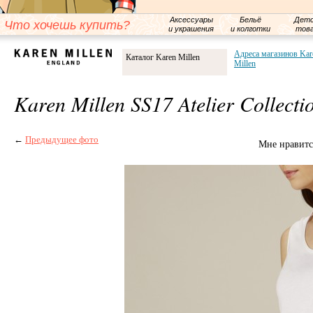
Аксессуары
Бельё
Детс
Что хочешь купить?
и украшения
и колготки
тов
Адреса магазинов Kar
Каталог Karen Millen
Millen
Karen Millen SS17 Atelier Collecti
←
Предыдущее фото
Мне нравитс