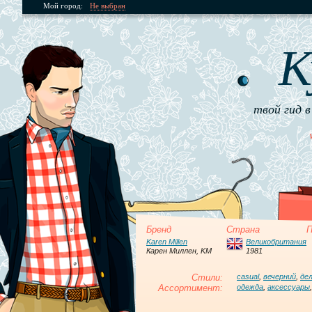
Мой город:
Не выбран
К
твой гид в
Бренд
Страна
П
Karen Millen
Великобритания
Карен Миллен, KM
1981
Стили:
casual
,
вечерний
,
де
Ассортимент:
одежда
,
аксессуары