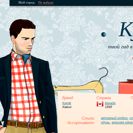
Мой город:
Не выбран
К
твой гид в
Бренд
Страна
П
Kamik
Канада
Камик
1898
Стили:
активный отдых
,
с
Ассортимент:
обувь
,
верхняя одеж