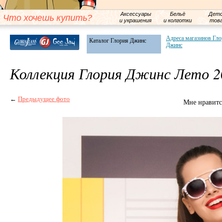
Аксессуары
Бельё
Детс
Что хочешь купить?
и украшения
и колготки
тов
Адреса магазинов Гл
Каталог Глория Джинс
Джинс
Коллекция Глория Джинс Лето 2
←
Предыдущее фото
Мне нравитс