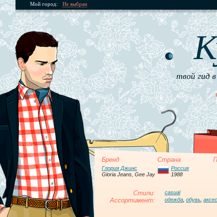
Мой город:
Не выбран
К
твой гид в
Бренд
Страна
П
Глория Джинс
Россия
Gloria Jeans, Gee Jay
1988
Стили:
casual
Ассортимент:
одежда
,
обувь
,
аксе