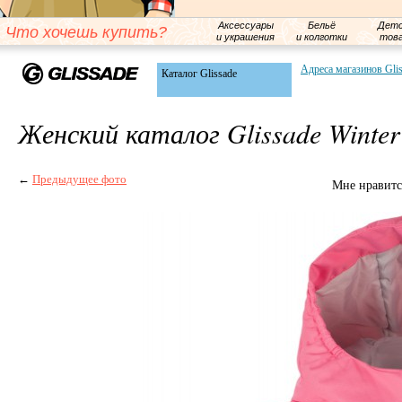
Аксессуары
Бельё
Детс
Что хочешь купить?
и украшения
и колготки
тов
Адреса магазинов Gli
Каталог Glissade
Женский каталог Glissade Winter
←
Предыдущее фото
Мне нравитс