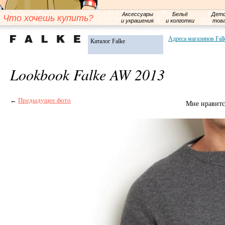
Аксессуары
Бельё
Детс
Что хочешь купить?
и украшения
и колготки
тов
Адреса магазинов Fal
Каталог Falke
Lookbook Falke AW 2013
←
Предыдущее фото
Мне нравитс