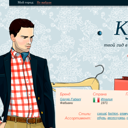
Мой город:
Не выбран
К
твой гид в
Бренд
Страна
П
Giorgio Fabiani
Италия
Фабиани
1971
Стили:
casual
,
fashion
,
глам
Ассортимент:
обувь
,
аксессуары
,