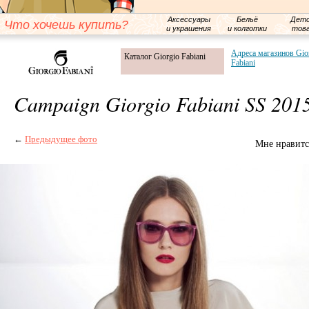
Аксессуары
Бельё
Детс
Что хочешь купить?
и украшения
и колготки
тов
Адреса магазинов Gio
Каталог Giorgio Fabiani
Fabiani
Campaign Giorgio Fabiani SS 201
←
Предыдущее фото
Мне нравитс