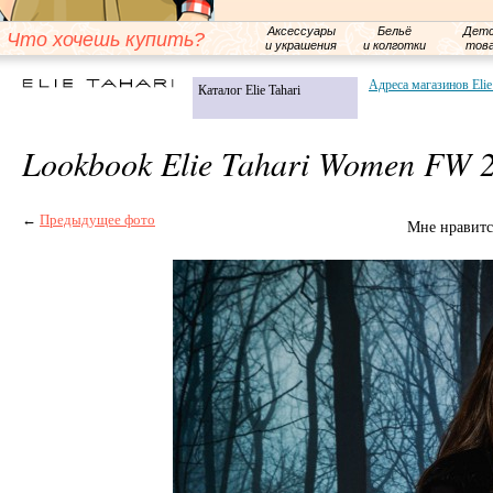
Аксессуары
Бельё
Детс
Что хочешь купить?
и украшения
и колготки
тов
Адреса магазинов Elie
Каталог Elie Tahari
Lookbook Elie Tahari Women FW 
←
Предыдущее фото
Мне нравитс