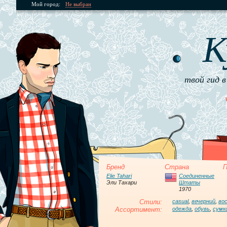
Мой город:
Не выбран
К
твой гид в
Бренд
Страна
П
Elie Tahari
Соединенные
Эли Тахари
Штаты
1970
Стили:
casual
,
вечерний
,
во
Ассортимент:
одежда
,
обувь
,
сумк