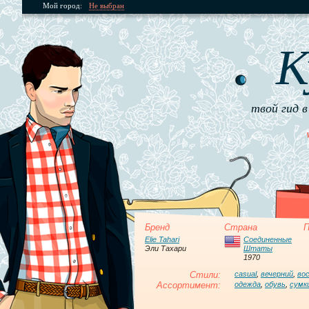
Мой город:
Не выбран
К
твой гид в
Бренд
Страна
П
Elie Tahari
Соединенные
Эли Тахари
Штаты
1970
Стили:
casual
,
вечерний
,
во
Ассортимент:
одежда
,
обувь
,
сумк