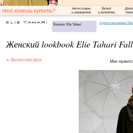
Аксессуары
Бельё
Детс
Что хочешь купить?
и украшения
и колготки
тов
Адреса магазинов Elie
Каталог Elie Tahari
Женский lookbook Elie Tahari Fal
←
Предыдущее фото
Мне нравитс