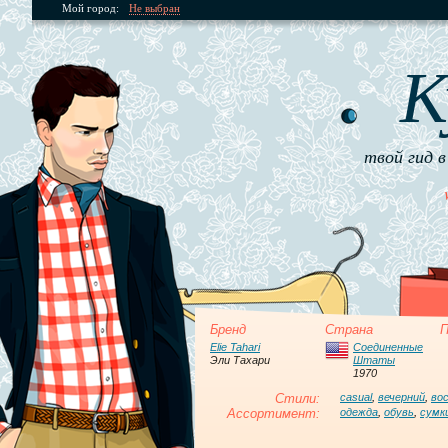
Мой город:
Не выбран
К
твой гид в
Бренд
Страна
П
Elie Tahari
Соединенные
Эли Тахари
Штаты
1970
Стили:
casual
,
вечерний
,
во
Ассортимент:
одежда
,
обувь
,
сумк