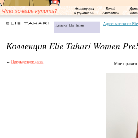
Аксессуары
Бельё
Детс
Что хочешь купить?
и украшения
и колготки
тов
Адреса магазинов Elie
Каталог Elie Tahari
Коллекция Elie Tahari Women Pre
←
Предыдущее фото
Мне нравитс